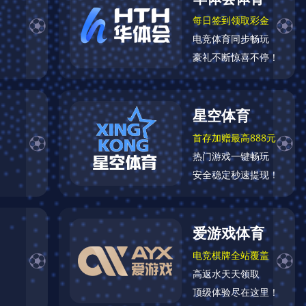
别与权限隔离，为球派官网平台用户建立第一道防线。
障数据在球派体育·球派官方网站-球派体育(中国)体系
保密性。