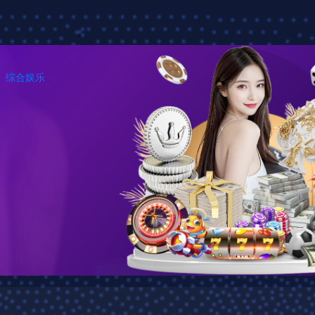
极速响应
·球派官方网站-球派体育(中
据流，为每一位体育爱好者
群互动
、评论、参与话题