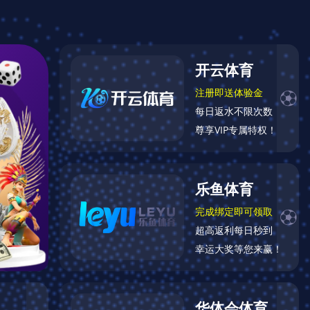
App
公司
体育
注册入口
简介
快讯