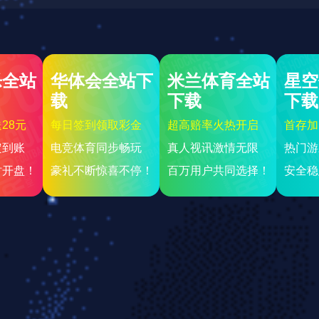
行为审计机制
记录关键行为轨迹，搭
实时异常拦截
系统对异常请求进行即
扰。
球派官网 · 版本更新历史归档
我们记录每次进步，只为更稳定的赛事观看与数据服务。