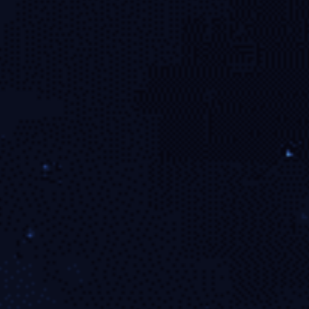
不敷
卡，球派体育·球派官方网站-球派
体育(中国) 在网络优化这块做得
不错。
【跨设备流畅】
据、
家里电视、手机、平板都试过，
齐，
同账号同步没问题，体验一致性
很高。
见证。