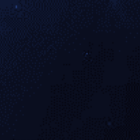
提升产品体验。
【不卡顿】
，不
即使用流量看高清直播也不会