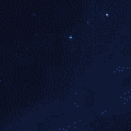
2021年3月10日 · v4.6.1
首页动效优化。
修复偶发闪退问题。
2019 年
2019年11月3日 · v2.3.4
上线赛事回顾模块。
简化登录流程。
2019年6月18日 · v2.2.1
支持欧洲杯赛程展示。