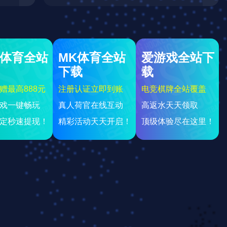
配日志溯源功能，协助事后安全验证与应急响应。
时分析处理，防止可疑操作对平台正常秩序造成干