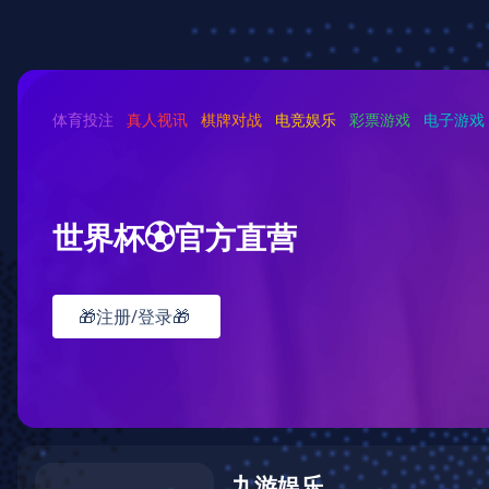
让体育更贴近你
球派官网 APP 以用户体验为核心，支持球派体育
国)项目，构建实时互动生态。涵盖热门赛事与数
提供个性化信息服务。
多平台兼容
社
iOS / Android / Web
关注