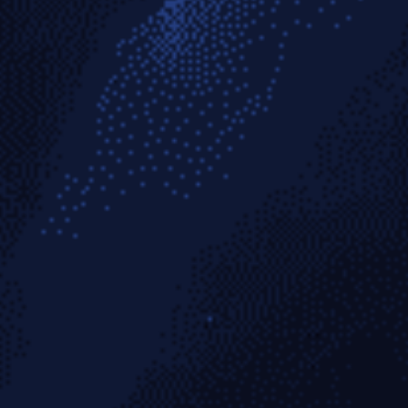
续围绕 球派体育·球派官方网站-球派体育(中国) 用户的真实需求，不断
来自各方玩家的评价“弹”了出来
每条评论都对应一份信任，覆盖平台各个维度的真实体验。
统稳】
【客服快】
快两年，几乎没遇到系统崩
小问题问客服都能迅速解决