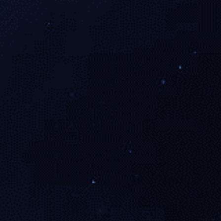
2024 年度行业推荐平台
键策略。