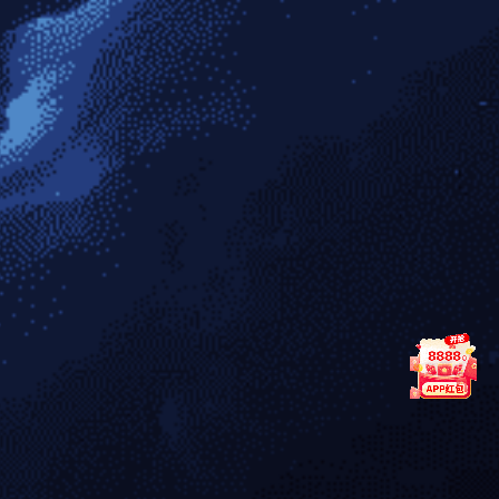
人可与我们联系处理。
等领域屡获殊荣。