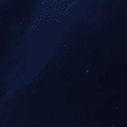
最具用户满意度平台
年度数据科技应用奖
风险防御图谱
持续构建动态风险模型，以图谱方式展示平台应对潜在威胁的关