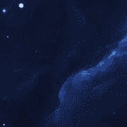
户提供注册服务。如发现未成年人信息，我们将及时删除。如您是监护
通过平台公告、推送等方式提前告知。
：support@hummerstones.com
荣誉与奖项
于为用户提供优质的体育赛事服务，平台在安全合规、技术创新