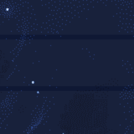
、分辨率、唯一标识等
留时间、偏好设置等
验
务
，仅在以下情况下共享：
、云服务）合作时