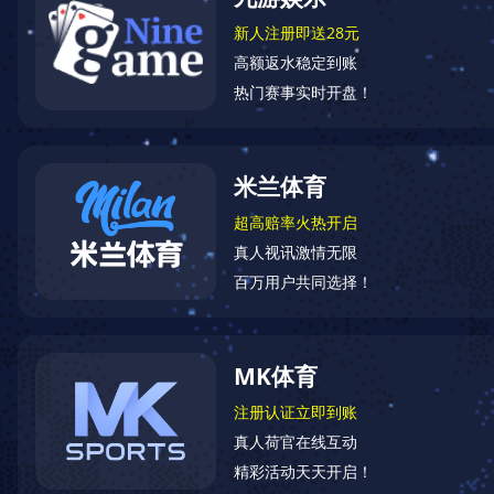
设备信息：操作系统、浏览器
行为记录：包括访问路径、停
位置信息：在获得授权后采集
三、信息使用目的
收集到的信息将用于：
为您提供定制化内容与互动体
保障账号和数据安全
进行数据分析与服务优化
在授权基础上提供通知推送服
四、第三方共享与信息披露
我们承诺不会随意出售用户信息
经您明确授权的合作服务
与第三方技术支持商（如推送